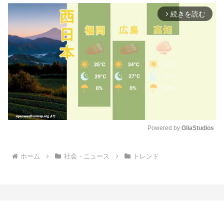
続きを読む
arrow_forward_ios
Powered by 
GliaStudios
M
ホーム
社会・ニュース
トレンド
u
t
e