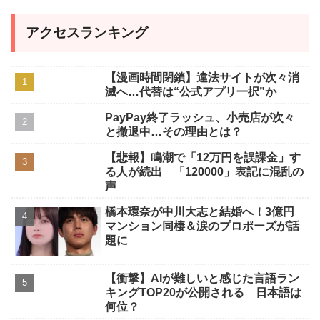
アクセスランキング
【漫画時間閉鎖】違法サイトが次々消
滅へ…代替は“公式アプリ一択”か
PayPay終了ラッシュ、小売店が次々
と撤退中…その理由とは？
【悲報】鳴潮で「12万円を誤課金」す
る人が続出 「120000」表記に混乱の
声
橋本環奈が中川大志と結婚へ！3億円
マンション同棲＆涙のプロポーズが話
題に
【衝撃】AIが難しいと感じた言語ラン
キングTOP20が公開される 日本語は
何位？