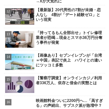
→Xが大荒れに
【最新版】20代男性の7割が未婚・恋
人なし 4割が「デート経験ゼロ」と
いう現実
「持ってるもん全部出せ」トイレ修理
業者が恐喝→現金とスマホ36万円分奪
う事件が発覚
【画像あり】セブンイレブンが「台湾
＝中国」表記で炎上 ハワイとの違い
にツッコミ多数
【警察庁調査】オンラインカジノ利用
者336万人、依存と借金の実態とは
映画館料金ついに2200円へ…「高すぎ
る」の声続出、サブスク派が急増中？