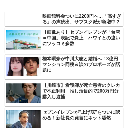
映画館料金ついに2200円へ…「高すぎ
る」の声続出、サブスク派が急増中？
【画像あり】セブンイレブンが「台湾
＝中国」表記で炎上 ハワイとの違い
にツッコミ多数
橋本環奈が中川大志と結婚へ！3億円
マンション同棲＆涙のプロポーズが話
題に
【川崎市】看護師が死亡患者のクレカ
で不正利用 推し活目的で200万円分
購入し逮捕
セブンイレブンが“上げ底”をついに認
める！新社長の発言にネット騒然