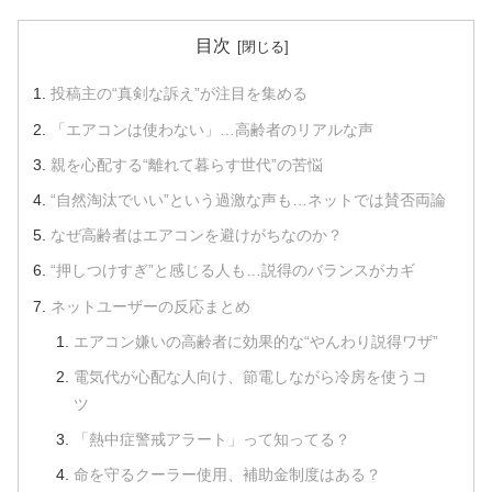
目次
投稿主の“真剣な訴え”が注目を集める
「エアコンは使わない」…高齢者のリアルな声
親を心配する“離れて暮らす世代”の苦悩
“自然淘汰でいい”という過激な声も…ネットでは賛否両論
なぜ高齢者はエアコンを避けがちなのか？
“押しつけすぎ”と感じる人も…説得のバランスがカギ
ネットユーザーの反応まとめ
エアコン嫌いの高齢者に効果的な“やんわり説得ワザ”
電気代が心配な人向け、節電しながら冷房を使うコ
ツ
「熱中症警戒アラート」って知ってる？
命を守るクーラー使用、補助金制度はある？