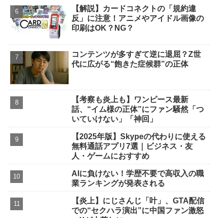
【解説】カードコネクトの「規約違
反」に注意！アニメやアイドル画像の
印刷はOK？NG？
コンテンツが多すぎて逆に退屈？Z世
代に広がる“飽きた症候群”の正体
【考察も炎上も】ワンピース最新
話、“イム様の正体”にファン騒然「つ
いていけない」「神回」
【2025年版】Skypeの代わりに使える
無料通話アプリ7選｜ビジネス・友
人・ゲームにおすすめ
AIに負けない！学歴不要で高収入の職
業ランキングが発表される
【炎上】にじさんじ「叶」、GTA配信
での“セクハラ演出”に中国ファン激怒