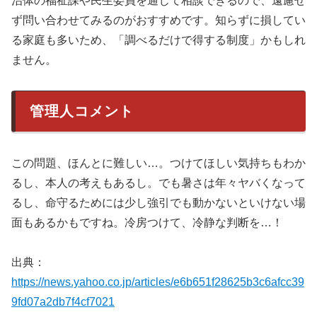
治体の福祉課や民生委員を通じて相談できるので、遠慮せ
ず問い合わせてみるのがおすすめです。知らずに損してい
る家庭も多いため、「調べるだけで得する制度」かもしれ
ません。
管理人コメント
この問題、ほんとに難しい…。つけてほしい気持ちもわか
るし、本人の考えもあるし。でも暑さは年々ヤバくなって
るし、命守るためには少し強引でも動かないといけない場
面もあるかもですね。冷房つけて、冷静な判断を…！
出典：
https://news.yahoo.co.jp/articles/e6b651f28625b3c6afcc39
9fd07a2db7f4cf7021