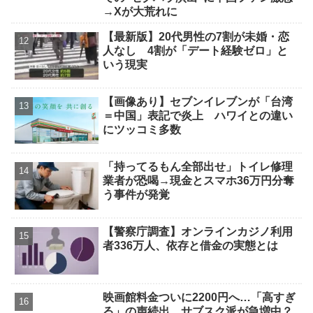
→Xが大荒れに
【最新版】20代男性の7割が未婚・恋
人なし 4割が「デート経験ゼロ」と
いう現実
【画像あり】セブンイレブンが「台湾
＝中国」表記で炎上 ハワイとの違い
にツッコミ多数
「持ってるもん全部出せ」トイレ修理
業者が恐喝→現金とスマホ36万円分奪
う事件が発覚
【警察庁調査】オンラインカジノ利用
者336万人、依存と借金の実態とは
映画館料金ついに2200円へ…「高すぎ
る」の声続出、サブスク派が急増中？