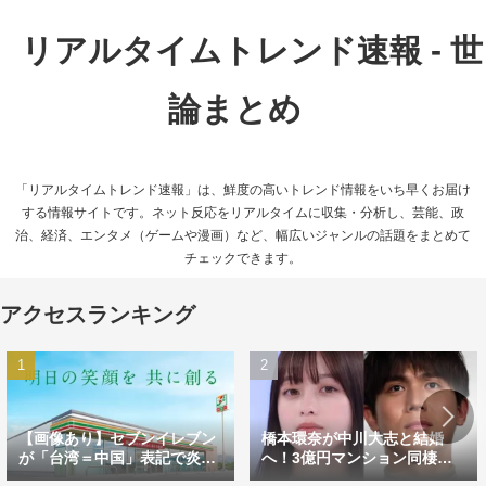
リアルタイムトレンド速報 - 世
論まとめ
「リアルタイムトレンド速報」は、鮮度の高いトレンド情報をいち早くお届け
する情報サイトです。ネット反応をリアルタイムに収集・分析し、芸能、政
治、経済、エンタメ（ゲームや漫画）など、幅広いジャンルの話題をまとめて
チェックできます。
アクセスランキング
【画像あり】セブンイレブン
橋本環奈が中川大志と結婚
が「台湾＝中国」表記で炎
へ！3億円マンション同棲＆
上 ハワイとの違いにツッコ
涙のプロポーズが話題に