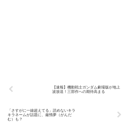
【速報】機動戦士ガンダム劇場版が地上
波放送！三部作への期待高まる
「さすがに一線超えてる」読めないキラ
キラネームが話題に、厳惰夢（がんだ
む）も？