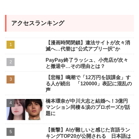
アクセスランキング
【漫画時間閉鎖】違法サイトが次々消
滅へ…代替は“公式アプリ一択”か
PayPay終了ラッシュ、小売店が次々
と撤退中…その理由とは？
【悲報】鳴潮で「12万円を誤課金」す
る人が続出 「120000」表記に混乱の
声
橋本環奈が中川大志と結婚へ！3億円
マンション同棲＆涙のプロポーズが話
題に
【衝撃】AIが難しいと感じた言語ラン
キングTOP20が公開される 日本語は