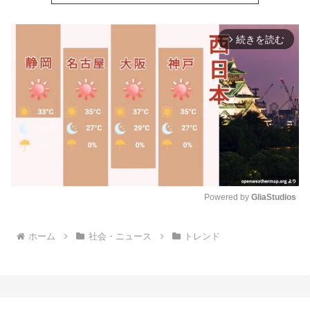
続きを読む
arrow_forward_ios
Powered by 
GliaStudios
M
ホーム
社会・ニュース
トレンド
u
t
e