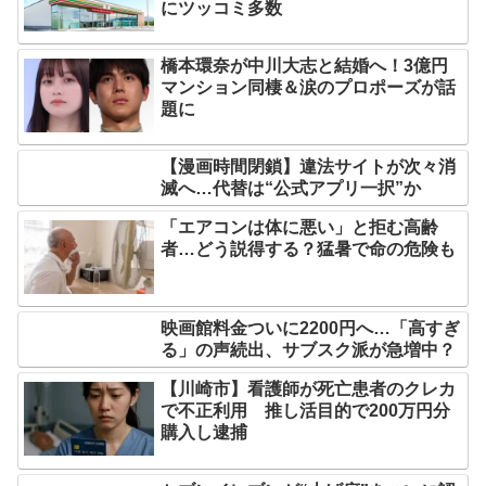
にツッコミ多数
橋本環奈が中川大志と結婚へ！3億円
マンション同棲＆涙のプロポーズが話
題に
【漫画時間閉鎖】違法サイトが次々消
滅へ…代替は“公式アプリ一択”か
「エアコンは体に悪い」と拒む高齢
者…どう説得する？猛暑で命の危険も
映画館料金ついに2200円へ…「高すぎ
る」の声続出、サブスク派が急増中？
【川崎市】看護師が死亡患者のクレカ
で不正利用 推し活目的で200万円分
購入し逮捕