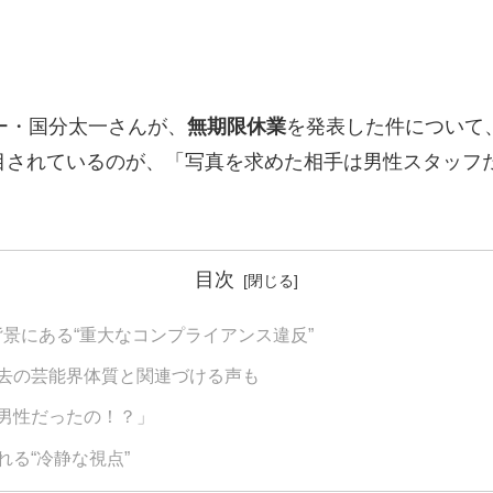
バー・国分太一さんが、
無期限休業
を発表した件について
目されているのが、「写真を求めた相手は男性スタッフ
目次
景にある“重大なコンプライアンス違反”
去の芸能界体質と関連づける声も
男性だったの！？」
る“冷静な視点”