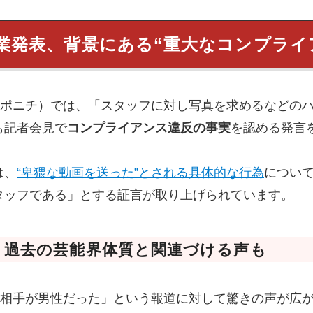
業発表、背景にある“重大なコンプライ
スポニチ）では、「スタッフに対し写真を求めるなどの
も記者会見で
コンプライアンス違反の事実
を認める発言
は、
“卑猥な動画を送った”とされる具体的な行為
につい
タッフである」とする証言が取り上げられています。
、過去の芸能界体質と関連づける声も
Sでは「相手が男性だった」という報道に対して驚きの声が