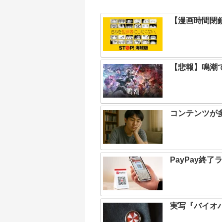
【漫画時間閉
【悲報】鳴潮で
コンテンツが
PayPay終
実写『バイオ