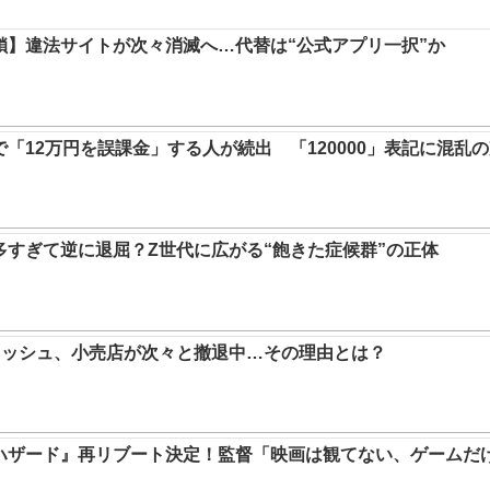
鎖】違法サイトが次々消滅へ…代替は“公式アプリ一択”か
「12万円を誤課金」する人が続出 「120000」表記に混乱
多すぎて逆に退屈？Z世代に広がる“飽きた症候群”の正体
了ラッシュ、小売店が次々と撤退中…その理由とは？
ハザード』再リブート決定！監督「映画は観てない、ゲームだ