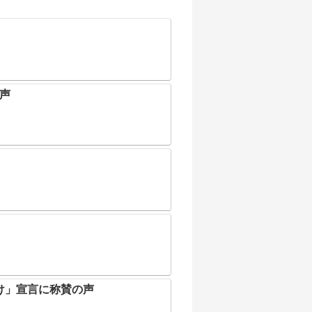
の声
け」宣言に称賛の声