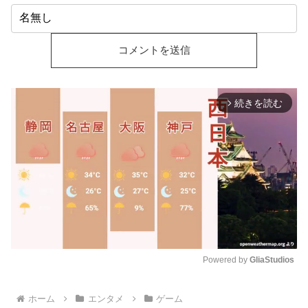
続きを読む
arrow_forward_ios
Powered by 
GliaStudios
M
ホーム
エンタメ
ゲーム
u