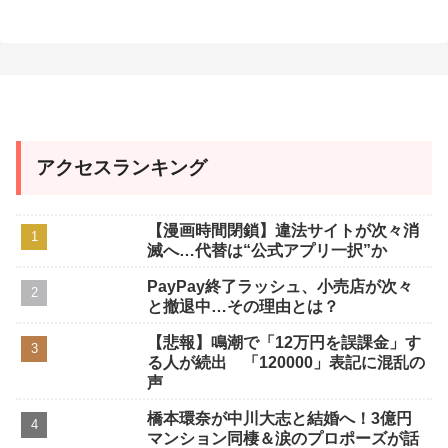
t
e
アクセスランキング
【漫画時間閉鎖】違法サイトが次々消
滅へ…代替は“公式アプリ一択”か
PayPay終了ラッシュ、小売店が次々
と撤退中…その理由とは？
【悲報】鳴潮で「12万円を誤課金」す
る人が続出 「120000」表記に混乱の
声
橋本環奈が中川大志と結婚へ！3億円
マンション同棲＆涙のプロポーズが話