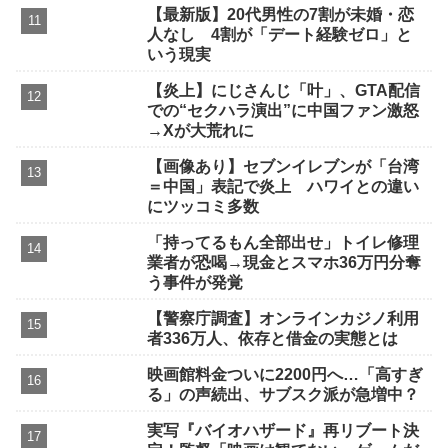
【最新版】20代男性の7割が未婚・恋
人なし 4割が「デート経験ゼロ」と
いう現実
【炎上】にじさんじ「叶」、GTA配信
での“セクハラ演出”に中国ファン激怒
→Xが大荒れに
【画像あり】セブンイレブンが「台湾
＝中国」表記で炎上 ハワイとの違い
にツッコミ多数
「持ってるもん全部出せ」トイレ修理
業者が恐喝→現金とスマホ36万円分奪
う事件が発覚
【警察庁調査】オンラインカジノ利用
者336万人、依存と借金の実態とは
映画館料金ついに2200円へ…「高すぎ
る」の声続出、サブスク派が急増中？
実写『バイオハザード』再リブート決