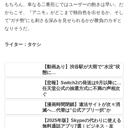
もちろん、単なる二番煎じではユーザーの飽きは早い。だ
からこそ、『アニモ』がどこまで独自色を出せるか、そし
て“ガチ勢”にも刺さる深みを見せられるかが勝負のカギと
なりそうだ。
ライター：タケシ
【動画あり】渋谷駅が大雨で“水没”状
態に…
【悲報】Switch2の発送は9月以降に…
任天堂公式の抽選方式に不満の声相次
ぐ
【漫画時間閉鎖】違法サイトが次々消
滅へ…代替は“公式アプリ一択”か
【2025年版】Skypeの代わりに使える
無料通話アプリ7選｜ビジネス・友