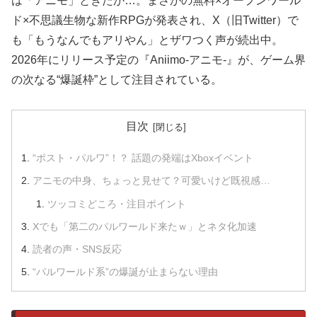
は「アニモ」ときたか…。まさかの無料×オープンワール
ド×不思議生物な新作RPGが発表され、X（旧Twitter）で
も「もうなんでもアリやん」とザワつく声が続出中。
2026年にリリース予定の『Aniimo-アニモ-』が、ゲーム界
の次なる“爆誕枠”として注目されている。
目次
“ポスト・パルワ”！？ 話題の発端はXboxイベント
アニモの中身、ちょっと見せて？可愛いけど既視感…
ツッコミどころ・注目ポイント
Xでも「第二のパルワールド来たｗ」とネタ化加速
読者の声・SNS反応
“パルワールド系”の爆誕が止まらない理由