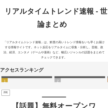
リアルタイムトレンド速報 - 世
論まとめ
「リアルタイムトレンド速報」は、鮮度の高いトレンド情報をいち早くお届け
する情報サイトです。ネット反応をリアルタイムに収集・分析し、芸能、政
治、経済、エンタメ（ゲームや漫画）など、幅広いジャンルの話題をまとめて
チェックできます。
【動画あり】渋谷駅が大雨
【悲報】Switch2の発送は9月
アクセスランキング
で“水没”状態に…
以降に…任天堂公式の抽選方
式に不満の声相次ぐ
PR
【話題】無料オープンワ