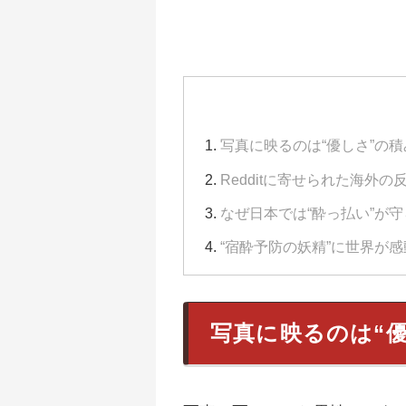
写真に映るのは“優しさ”の
Redditに寄せられた海外の
なぜ日本では“酔っ払い”が
“宿酔予防の妖精”に世界が
写真に映るのは“