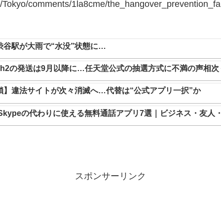
/Tokyo/comments/1la8cme/the_hangover_prevention_fa
渋谷駅が大雨で“水没”状態に…
tch2の発送は9月以降に…任天堂公式の抽選方式に不満の声相次
鎖】違法サイトが次々消滅へ…代替は“公式アプリ一択”か
】Skypeの代わりに使える無料通話アプリ7選｜ビジネス・友
スポンサーリンク