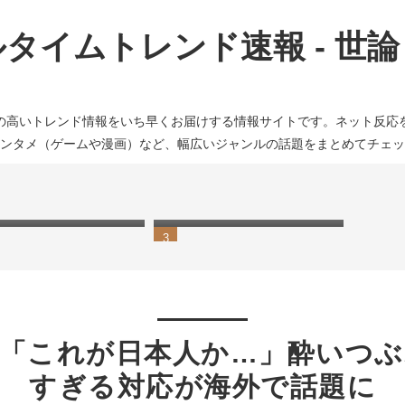
タイムトレンド速報 - 世
の高いトレンド情報をいち早くお届けする情報サイトです。ネット反応
ンタメ（ゲームや漫画）など、幅広いジャンルの話題をまとめてチェッ
】Switch2の発送は9月
【漫画時間閉鎖】違法サイト
に…任天堂公式の抽選方
が次々消滅へ…代替は“公式
不満の声相次ぐ
アプリ一択”か
】「これが日本人か…」酔いつぶ
すぎる対応が海外で話題に