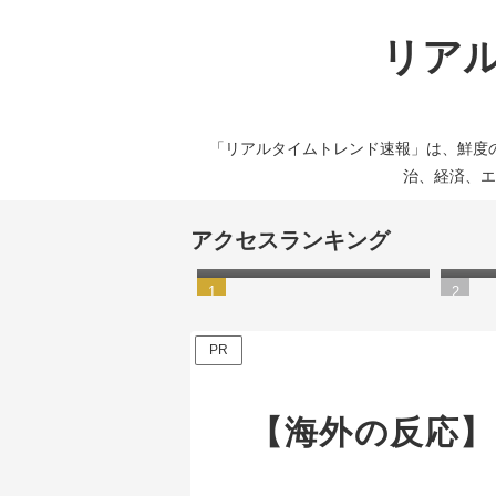
リアル
「リアルタイムトレンド速報」は、鮮度
治、経済、エ
【動画あり】渋谷駅が大雨
【悲報
アクセスランキング
で“水没”状態に…
以降
式に
PR
【海外の反応