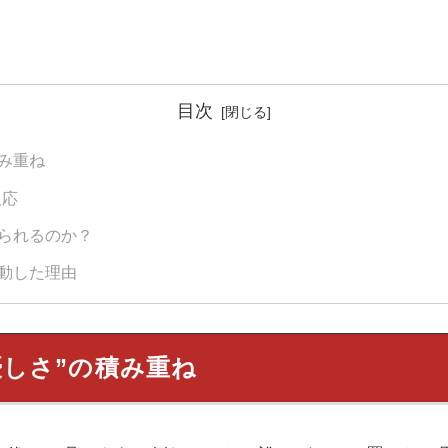
目次
積み重ね
反応
守られるのか？
感動した理由
優しさ”の積み重ね