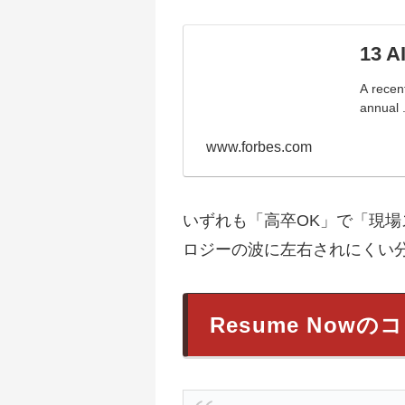
13 A
A recen
annual .
www.forbes.com
いずれも「高卒OK」で「現
ロジーの波に左右されにくい
Resume Now