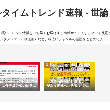
タイムトレンド速報 - 世
の高いトレンド情報をいち早くお届けする情報サイトです。ネット反応
ンタメ（ゲームや漫画）など、幅広いジャンルの話題をまとめてチェッ
】Switch2の発送は9月
【漫画時間閉鎖】違法サイト
に…任天堂公式の抽選方
が次々消滅へ…代替は“公式
不満の声相次ぐ
アプリ一択”か