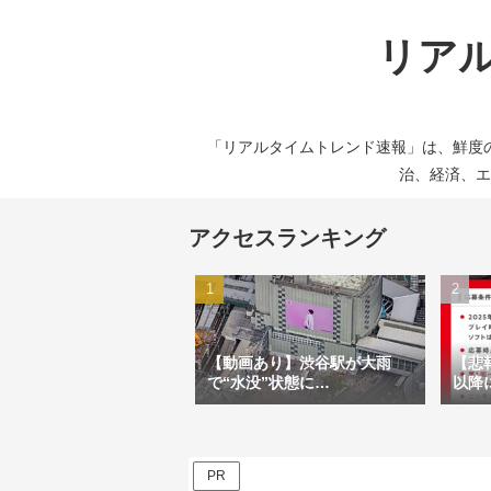
リアル
「リアルタイムトレンド速報」は、鮮度
治、経済、エ
アクセスランキング
【動画あり】渋谷駅が大雨
【悲報
で“水没”状態に…
以降
式に
PR