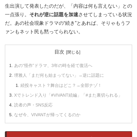
生出演して発表したのだが、「内容は何も言えない」との
一点張り。
それが逆に話題を加速
させてしまっている状況
だ。あの社会現象ドラマの“続き”とあれば、そりゃもうフ
ァンもネット民も黙ってられない。
目次
あの“怪作”ドラマ、3年の時を経て復活へ
堺雅人「まだ何も始まってない」→逆に話題に
続投キャスト？舞台はどこ？→全部ナゾ！
Xでトレンド入り「#VIVANT続編」「#また裏切られる」
読者の声・SNS反応
なぜ今、VIVANTが帰ってくるのか