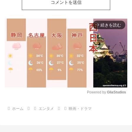
続きを読む
arrow_forward_ios
Powered by 
GliaStudios
M
ホーム
エンタメ
映画・ドラマ
u
t
e