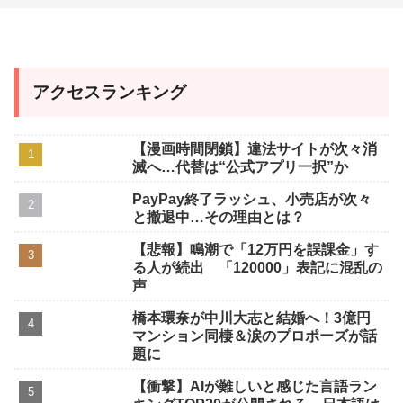
アクセスランキング
【漫画時間閉鎖】違法サイトが次々消
滅へ…代替は“公式アプリ一択”か
PayPay終了ラッシュ、小売店が次々
と撤退中…その理由とは？
【悲報】鳴潮で「12万円を誤課金」す
る人が続出 「120000」表記に混乱の
声
橋本環奈が中川大志と結婚へ！3億円
マンション同棲＆涙のプロポーズが話
題に
【衝撃】AIが難しいと感じた言語ラン