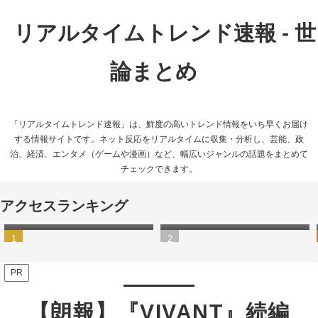
リアルタイムトレンド速報 - 世
論まとめ
「リアルタイムトレンド速報」は、鮮度の高いトレンド情報をいち早くお届け
する情報サイトです。ネット反応をリアルタイムに収集・分析し、芸能、政
治、経済、エンタメ（ゲームや漫画）など、幅広いジャンルの話題をまとめて
チェックできます。
【動画あり】渋谷駅が大雨
【悲報】Switch2の発送は9月
アクセスランキング
で“水没”状態に…
以降に…任天堂公式の抽選方
式に不満の声相次ぐ
PR
【朗報】『VIVANT』続編