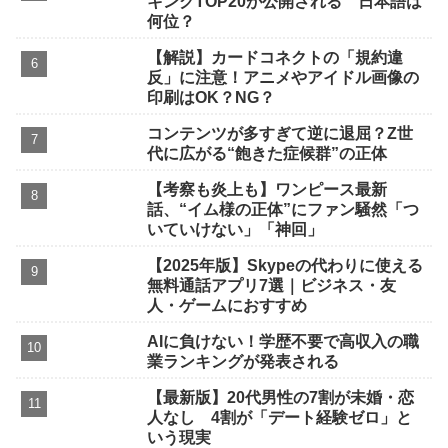
キングTOP20が公開される 日本語は
何位？
【解説】カードコネクトの「規約違
反」に注意！アニメやアイドル画像の
印刷はOK？NG？
コンテンツが多すぎて逆に退屈？Z世
代に広がる“飽きた症候群”の正体
【考察も炎上も】ワンピース最新
話、“イム様の正体”にファン騒然「つ
いていけない」「神回」
【2025年版】Skypeの代わりに使える
無料通話アプリ7選｜ビジネス・友
人・ゲームにおすすめ
AIに負けない！学歴不要で高収入の職
業ランキングが発表される
【最新版】20代男性の7割が未婚・恋
人なし 4割が「デート経験ゼロ」と
いう現実