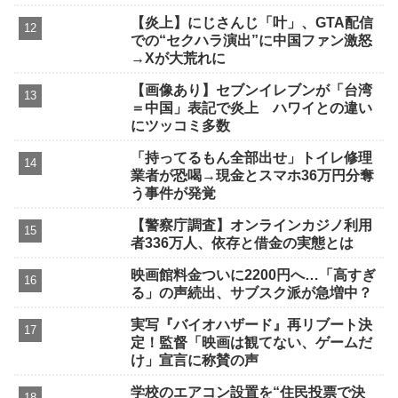
【炎上】にじさんじ「叶」、GTA配信
での“セクハラ演出”に中国ファン激怒
→Xが大荒れに
【画像あり】セブンイレブンが「台湾
＝中国」表記で炎上 ハワイとの違い
にツッコミ多数
「持ってるもん全部出せ」トイレ修理
業者が恐喝→現金とスマホ36万円分奪
う事件が発覚
【警察庁調査】オンラインカジノ利用
者336万人、依存と借金の実態とは
映画館料金ついに2200円へ…「高すぎ
る」の声続出、サブスク派が急増中？
実写『バイオハザード』再リブート決
定！監督「映画は観てない、ゲームだ
け」宣言に称賛の声
学校のエアコン設置を“住民投票で決