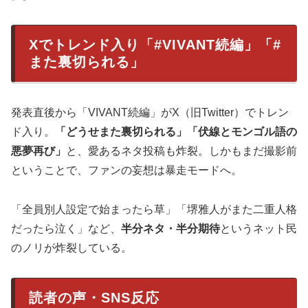
Xでトレンド入り「#VIVANT続編」「#
また裏切られる」
発表直後から「VIVANT続編」がX（旧Twitter）でトレン
ド入り。
「どうせまた裏切られる」「伏線とモンゴル語の
悪夢再び」
と、愛あるネタ投稿も炸裂。しかもまだ撮影前
ということで、ファンの妄想は暴走モードへ。
「全員別人設定で始まったら草」「堺雅人がまた二重人格
だったら泣く」など、
半分ネタ・半分期待
というネット民
のノリが炸裂している。
読者の声・SNS反応