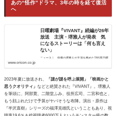
あの“怪作”ドラマ、3年の時を経て復活
へ
日曜劇場『VIVANT』続編が26年
放送 主演・堺雅人が発表 気
になるストーリーは「何も言え
ない」
ニュース｜ 俳優の堺雅人が主演を務めたTBS系日曜
www.oricon.co.jp
劇場『VIVANT』（2023年7月期）の“続編”が、2026年
の日曜劇場枠にて放送されることが決定した。2023
年夏に放送された前作は、スリリングな展開と圧倒的
なスケールで話題をさらい、ド...
2023年夏に放送され、
「謎が謎を呼ぶ展開」「映画かと
思うクオリティ」
などと絶賛された『VIVANT』。堺雅人
を筆頭に、阿部寛、二階堂ふみ、役所広司、二宮和也と、
もう顔ぶれだけで予算がヤバそうな布陣。演出・原作は
『半沢直樹』シリーズの福澤克雄氏ということもあり、視
聴率19.6％＆総視聴者6000万人というモンスター級の数