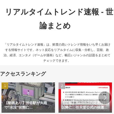
リアルタイムトレンド速報 - 世
論まとめ
「リアルタイムトレンド速報」は、鮮度の高いトレンド情報をいち早くお届け
する情報サイトです。ネット反応をリアルタイムに収集・分析し、芸能、政
治、経済、エンタメ（ゲームや漫画）など、幅広いジャンルの話題をまとめて
チェックできます。
アクセスランキング
【動画あり】渋谷駅が大雨
【悲報】Switch2の発送は9月
で“水没”状態に…
以降に…任天堂公式の抽選方
式に不満の声相次ぐ