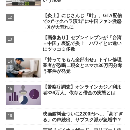
いう現実
【炎上】にじさんじ「叶」、GTA配信
での“セクハラ演出”に中国ファン激怒
→Xが大荒れに
【画像あり】セブンイレブンが「台湾
＝中国」表記で炎上 ハワイとの違い
にツッコミ多数
「持ってるもん全部出せ」トイレ修理
業者が恐喝→現金とスマホ36万円分奪
う事件が発覚
【警察庁調査】オンラインカジノ利用
者336万人、依存と借金の実態とは
映画館料金ついに2200円へ…「高すぎ
る」の声続出、サブスク派が急増中？