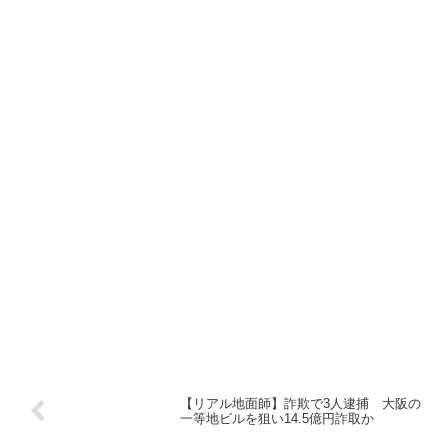
【リアル地面師】詐欺で3人逮捕 大阪の
一等地ビルを狙い14.5億円詐取か