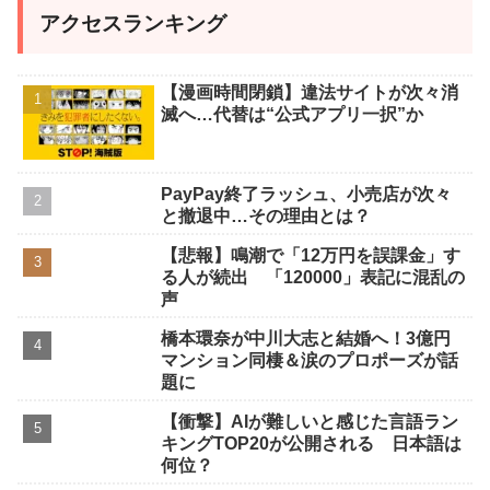
アクセスランキング
【漫画時間閉鎖】違法サイトが次々消
滅へ…代替は“公式アプリ一択”か
PayPay終了ラッシュ、小売店が次々
と撤退中…その理由とは？
【悲報】鳴潮で「12万円を誤課金」す
る人が続出 「120000」表記に混乱の
声
橋本環奈が中川大志と結婚へ！3億円
マンション同棲＆涙のプロポーズが話
題に
【衝撃】AIが難しいと感じた言語ラン
キングTOP20が公開される 日本語は
何位？