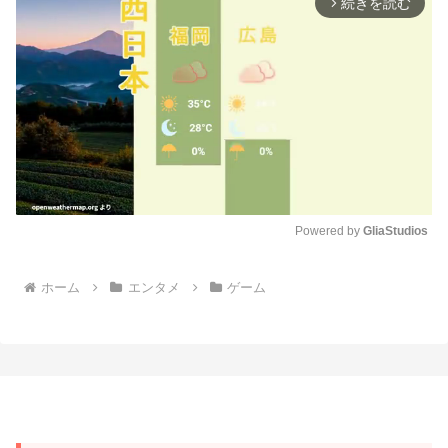
続きを読む
arrow_forward_ios
Powered by 
GliaStudios
M
ホーム
エンタメ
ゲーム
u
t
e