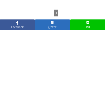
IT
Facebook
はてブ
LINE