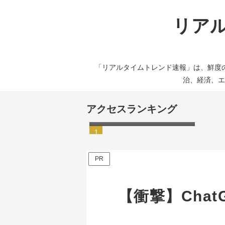
リアル
「リアルタイムトレンド速報」は、鮮度
治、経済、エ
橋本環奈が中川大志と結婚
アクセスランキング
へ！3億円マンション同棲＆
涙のプロポーズが話題に
PR
【衝撃】Cha