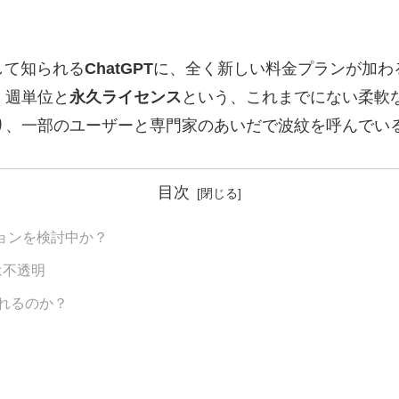
して知られる
ChatGPT
に、全く新しい料金プランが加わ
。週単位と
永久ライセンス
という、これまでにない柔軟
り、一部のユーザーと専門家のあいだで波紋を呼んでい
目次
ションを検討中か？
は不透明
れるのか？