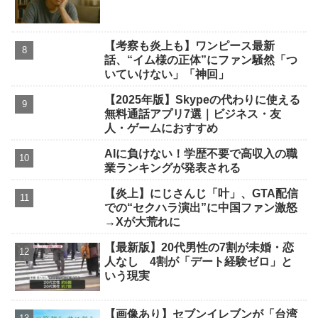
【考察も炎上も】ワンピース最新
話、“イム様の正体”にファン騒然「つ
いていけない」「神回」
【2025年版】Skypeの代わりに使える
無料通話アプリ7選｜ビジネス・友
人・ゲームにおすすめ
AIに負けない！学歴不要で高収入の職
業ランキングが発表される
【炎上】にじさんじ「叶」、GTA配信
での“セクハラ演出”に中国ファン激怒
→Xが大荒れに
【最新版】20代男性の7割が未婚・恋
人なし 4割が「デート経験ゼロ」と
いう現実
【画像あり】セブンイレブンが「台湾