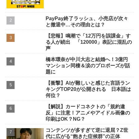
PayPay終了ラッシュ、小売店が次々
と撤退中…その理由とは？
【悲報】鳴潮で「12万円を誤課金」す
る人が続出 「120000」表記に混乱の
声
橋本環奈が中川大志と結婚へ！3億円
マンション同棲＆涙のプロポーズが話
題に
【衝撃】AIが難しいと感じた言語ラン
キングTOP20が公開される 日本語は
何位？
【解説】カードコネクトの「規約違
反」に注意！アニメやアイドル画像の
印刷はOK？NG？
コンテンツが多すぎて逆に退屈？Z世
代に広がる“飽きた症候群”の正体