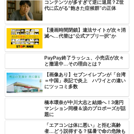
コンテンツが多すぎて逆に退屈？Z世
代に広がる“飽きた症候群”の正体
【漫画時間閉鎖】違法サイトが次々消
滅へ…代替は“公式アプリ一択”か
PayPay終了ラッシュ、小売店が次々
と撤退中…その理由とは？
【画像あり】セブンイレブンが「台湾
＝中国」表記で炎上 ハワイとの違い
にツッコミ多数
橋本環奈が中川大志と結婚へ！3億円
マンション同棲＆涙のプロポーズが話
題に
「エアコンは体に悪い」と拒む高齢
者…どう説得する？猛暑で命の危険も