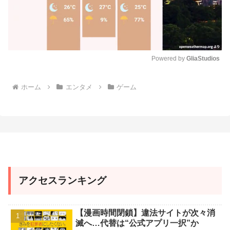
Powered by 
GliaStudios
M
ホーム
エンタメ
ゲーム
u
t
e
アクセスランキング
【漫画時間閉鎖】違法サイトが次々消
滅へ…代替は“公式アプリ一択”か