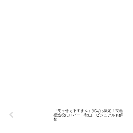
『笑ゥせぇるすまん』実写化決定！喪黒
福造役にロバート秋山、ビジュアルも解
禁