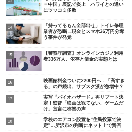
＝中国」表記で炎上 ハワイとの違い
にツッコミ多数
「持ってるもん全部出せ」トイレ修理
業者が恐喝→現金とスマホ36万円分奪
う事件が発覚
【警察庁調査】オンラインカジノ利用
者336万人、依存と借金の実態とは
映画館料金ついに2200円へ…「高すぎ
る」の声続出、サブスク派が急増中？
実写『バイオハザード』再リブート決
定！監督「映画は観てない、ゲームだ
け」宣言に称賛の声
学校のエアコン設置を“住民投票で決
定”…所沢市の判断にネット上で賛否