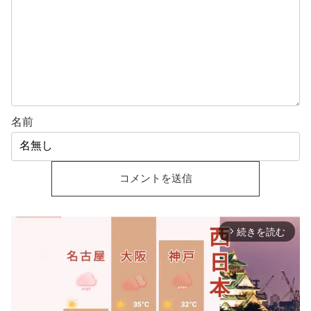
名前
続きを読む
arrow_forward_ios