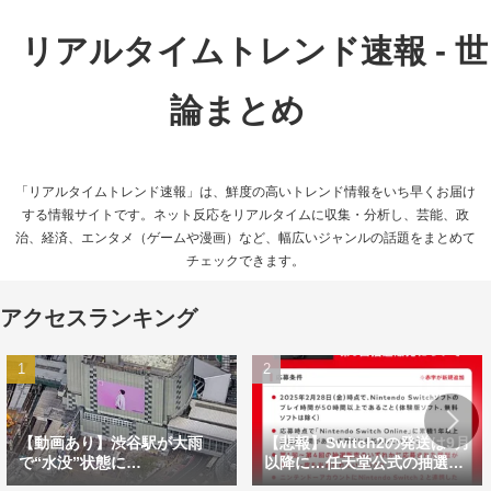
リアルタイムトレンド速報 - 世
論まとめ
「リアルタイムトレンド速報」は、鮮度の高いトレンド情報をいち早くお届け
する情報サイトです。ネット反応をリアルタイムに収集・分析し、芸能、政
治、経済、エンタメ（ゲームや漫画）など、幅広いジャンルの話題をまとめて
チェックできます。
アクセスランキング
【動画あり】渋谷駅が大雨
【悲報】Switch2の発送は9月
で“水没”状態に…
以降に…任天堂公式の抽選方
式に不満の声相次ぐ