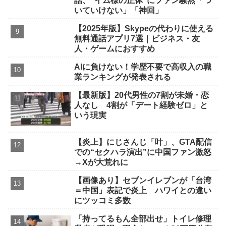
話、“イム様の正体”にファン騒然「つ
いていけない」「神回」
【2025年版】Skypeの代わりに使える
無料通話アプリ7選｜ビジネス・友
人・ゲームにおすすめ
AIに負けない！学歴不要で高収入の職
業ランキングが発表される
【最新版】20代男性の7割が未婚・恋
人なし 4割が「デート経験ゼロ」と
いう現実
【炎上】にじさんじ「叶」、GTA配信
での“セクハラ演出”に中国ファン激怒
→Xが大荒れに
【画像あり】セブンイレブンが「台湾
＝中国」表記で炎上 ハワイとの違い
にツッコミ多数
「持ってるもん全部出せ」トイレ修理