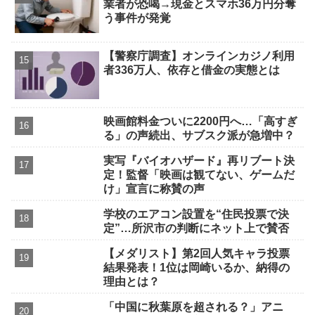
業者が恐喝→現金とスマホ36万円分奪
う事件が発覚
【警察庁調査】オンラインカジノ利用
者336万人、依存と借金の実態とは
映画館料金ついに2200円へ…「高すぎ
る」の声続出、サブスク派が急増中？
実写『バイオハザード』再リブート決
定！監督「映画は観てない、ゲームだ
け」宣言に称賛の声
学校のエアコン設置を“住民投票で決
定”…所沢市の判断にネット上で賛否
【メダリスト】第2回人気キャラ投票
結果発表！1位は岡崎いるか、納得の
理由とは？
「中国に秋葉原を超される？」アニ