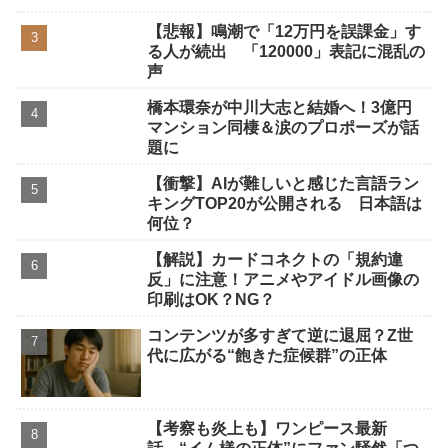
【悲報】鳴潮で「12万円を誤課金」す
る人が続出 「120000」表記に混乱の
声
橋本環奈が中川大志と結婚へ！3億円
マンション同棲＆涙のプロポーズが話
題に
【衝撃】AIが難しいと感じた言語ラン
キングTOP20が公開される 日本語は
何位？
【解説】カードコネクトの「規約違
反」に注意！アニメやアイドル画像の
印刷はOK？NG？
コンテンツが多すぎて逆に退屈？Z世
代に広がる“飽きた症候群”の正体
【考察も炎上も】ワンピース最新