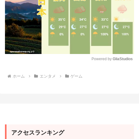
Powered by 
GliaStudios
M
ホーム
エンタメ
ゲーム
u
t
e
アクセスランキング