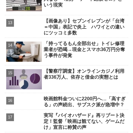
いう現実
【画像あり】セブンイレブンが「台湾
＝中国」表記で炎上 ハワイとの違い
にツッコミ多数
「持ってるもん全部出せ」トイレ修理
業者が恐喝→現金とスマホ36万円分奪
う事件が発覚
【警察庁調査】オンラインカジノ利用
者336万人、依存と借金の実態とは
映画館料金ついに2200円へ…「高すぎ
る」の声続出、サブスク派が急増中？
実写『バイオハザード』再リブート決
定！監督「映画は観てない、ゲームだ
け」宣言に称賛の声