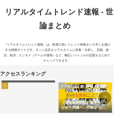
リアルタイムトレンド速報 - 世
論まとめ
「リアルタイムトレンド速報」は、鮮度の高いトレンド情報をいち早くお届け
する情報サイトです。ネット反応をリアルタイムに収集・分析し、芸能、政
治、経済、エンタメ（ゲームや漫画）など、幅広いジャンルの話題をまとめて
チェックできます。
【画像あり】セブンイレブン
アクセスランキング
が「台湾＝中国」表記で炎
上 ハワイとの違いにツッコ
ミ多数
【漫画時間閉鎖】違法サイト
が次々消滅へ…代替は“公式
アプリ一択”か