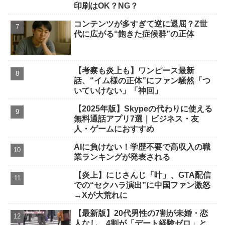
印刷はOK？NG？
コンテンツが多すぎて逆に退屈？Z世
代に広がる“飽きた症候群”の正体
【考察も炎上も】ワンピース最新
話、“イム様の正体”にファン騒然「つ
いていけない」「神回」
【2025年版】Skypeの代わりに使える
無料通話アプリ7選｜ビジネス・友
人・ゲームにおすすめ
AIに負けない！学歴不要で高収入の職
業ランキングが発表される
【炎上】にじさんじ「叶」、GTA配信
での“セクハラ演出”に中国ファン激怒
→Xが大荒れに
【最新版】20代男性の7割が未婚・恋
人なし 4割が「デート経験ゼロ」と