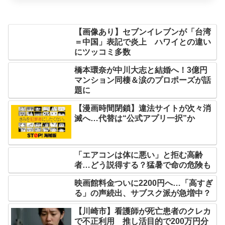
【画像あり】セブンイレブンが「台湾
＝中国」表記で炎上 ハワイとの違い
にツッコミ多数
橋本環奈が中川大志と結婚へ！3億円
マンション同棲＆涙のプロポーズが話
題に
【漫画時間閉鎖】違法サイトが次々消
滅へ…代替は“公式アプリ一択”か
「エアコンは体に悪い」と拒む高齢
者…どう説得する？猛暑で命の危険も
映画館料金ついに2200円へ…「高すぎ
る」の声続出、サブスク派が急増中？
【川崎市】看護師が死亡患者のクレカ
で不正利用 推し活目的で200万円分