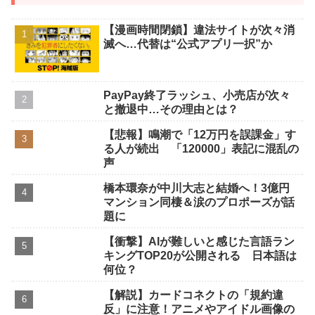
【漫画時間閉鎖】違法サイトが次々消
滅へ…代替は“公式アプリ一択”か
PayPay終了ラッシュ、小売店が次々
と撤退中…その理由とは？
【悲報】鳴潮で「12万円を誤課金」す
る人が続出 「120000」表記に混乱の
声
橋本環奈が中川大志と結婚へ！3億円
マンション同棲＆涙のプロポーズが話
題に
【衝撃】AIが難しいと感じた言語ラン
キングTOP20が公開される 日本語は
何位？
【解説】カードコネクトの「規約違
反」に注意！アニメやアイドル画像の