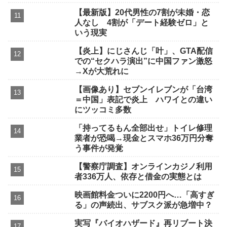
【最新版】20代男性の7割が未婚・恋
人なし 4割が「デート経験ゼロ」と
いう現実
【炎上】にじさんじ「叶」、GTA配信
での“セクハラ演出”に中国ファン激怒
→Xが大荒れに
【画像あり】セブンイレブンが「台湾
＝中国」表記で炎上 ハワイとの違い
にツッコミ多数
「持ってるもん全部出せ」トイレ修理
業者が恐喝→現金とスマホ36万円分奪
う事件が発覚
【警察庁調査】オンラインカジノ利用
者336万人、依存と借金の実態とは
映画館料金ついに2200円へ…「高すぎ
る」の声続出、サブスク派が急増中？
実写『バイオハザード』再リブート決