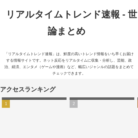
リアルタイムトレンド速報 - 世
論まとめ
「リアルタイムトレンド速報」は、鮮度の高いトレンド情報をいち早くお届け
する情報サイトです。ネット反応をリアルタイムに収集・分析し、芸能、政
治、経済、エンタメ（ゲームや漫画）など、幅広いジャンルの話題をまとめて
チェックできます。
【動画あり】渋谷駅が大雨
【悲報】Switch2の発送は9月
アクセスランキング
で“水没”状態に…
以降に…任天堂公式の抽選方
式に不満の声相次ぐ