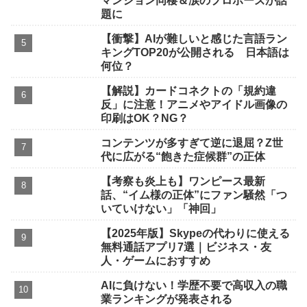
マンション同棲＆涙のプロポーズが話
題に
【衝撃】AIが難しいと感じた言語ラン
キングTOP20が公開される 日本語は
何位？
【解説】カードコネクトの「規約違
反」に注意！アニメやアイドル画像の
印刷はOK？NG？
コンテンツが多すぎて逆に退屈？Z世
代に広がる“飽きた症候群”の正体
【考察も炎上も】ワンピース最新
話、“イム様の正体”にファン騒然「つ
いていけない」「神回」
【2025年版】Skypeの代わりに使える
無料通話アプリ7選｜ビジネス・友
人・ゲームにおすすめ
AIに負けない！学歴不要で高収入の職
業ランキングが発表される