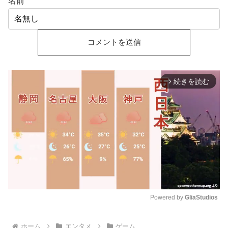
名前
続きを読む
arrow_forward_ios
Powered by 
GliaStudios
M
ホーム
エンタメ
ゲーム
u