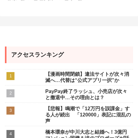
t
e
アクセスランキング
【漫画時間閉鎖】違法サイトが次々消
滅へ…代替は“公式アプリ一択”か
PayPay終了ラッシュ、小売店が次々
と撤退中…その理由とは？
【悲報】鳴潮で「12万円を誤課金」す
る人が続出 「120000」表記に混乱の
声
橋本環奈が中川大志と結婚へ！3億円