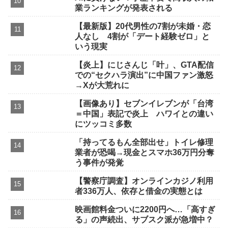
業ランキングが発表される
【最新版】20代男性の7割が未婚・恋
人なし 4割が「デート経験ゼロ」と
いう現実
【炎上】にじさんじ「叶」、GTA配信
での“セクハラ演出”に中国ファン激怒
→Xが大荒れに
【画像あり】セブンイレブンが「台湾
＝中国」表記で炎上 ハワイとの違い
にツッコミ多数
「持ってるもん全部出せ」トイレ修理
業者が恐喝→現金とスマホ36万円分奪
う事件が発覚
【警察庁調査】オンラインカジノ利用
者336万人、依存と借金の実態とは
映画館料金ついに2200円へ…「高すぎ
る」の声続出、サブスク派が急増中？