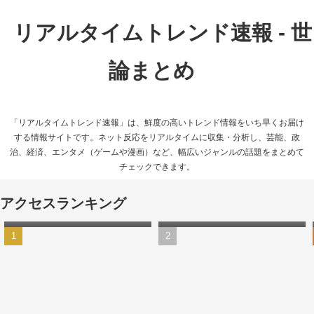
リアルタイムトレンド速報 - 世
論まとめ
「リアルタイムトレンド速報」は、鮮度の高いトレンド情報をいち早くお届け
する情報サイトです。ネット反応をリアルタイムに収集・分析し、芸能、政
治、経済、エンタメ（ゲームや漫画）など、幅広いジャンルの話題をまとめて
チェックできます。
【動画あり】渋谷駅が大雨
【悲報】Switch2の発送は9月
アクセスランキング
で“水没”状態に…
以降に…任天堂公式の抽選方
式に不満の声相次ぐ