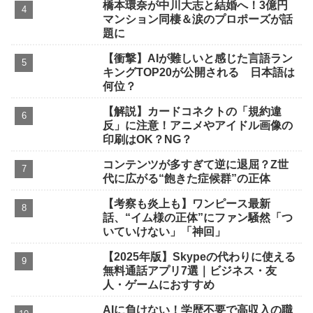
橋本環奈が中川大志と結婚へ！3億円
マンション同棲＆涙のプロポーズが話
題に
【衝撃】AIが難しいと感じた言語ラン
キングTOP20が公開される 日本語は
何位？
【解説】カードコネクトの「規約違
反」に注意！アニメやアイドル画像の
印刷はOK？NG？
コンテンツが多すぎて逆に退屈？Z世
代に広がる“飽きた症候群”の正体
【考察も炎上も】ワンピース最新
話、“イム様の正体”にファン騒然「つ
いていけない」「神回」
【2025年版】Skypeの代わりに使える
無料通話アプリ7選｜ビジネス・友
人・ゲームにおすすめ
AIに負けない！学歴不要で高収入の職